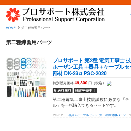
HOME
第二種練習用パーツ
第二種練習用パーツ
プロサポート 第2種 電気工事士 技
ホーザン工具＋器具＋ケーブルセット
部材 DK-28α PSC-2020
49,800
特別販売価格
円（税込）
配送料無料
好評発売中！
第二種電気工事士技能試験に必要な「テ
ル」を一括購入できるセットです。
2023.2.8
器具＋ケーブルセット
,
第二種練習用パーツ
N